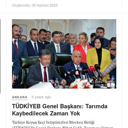
Oluşturuldu: 06 Haziran 2023
3 years ago
ANKARA
TÜDKİYEB Genel Başkanı: Tarımda
Kaybedilecek Zaman Yok
Türkiye Koyun Keçi Yetiştiricileri Merkez Birliği
(TÜDKİYEB) Genel Başkanı Nihat Çelik, Tarım ve Orman