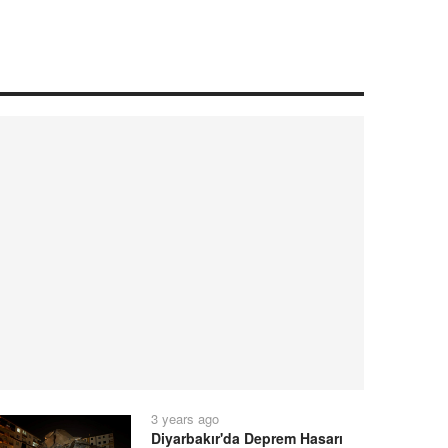
3 years ago
Diyarbakır'da Deprem Hasarı