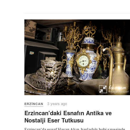
3 years ago
ERZINCAN
Erzincan'daki Esnafın Antika ve
Nostalji Eser Tutkusu
Erzincan’da esnaf Hasan Akın, başladığı hobi sayesinde