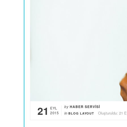
21
by
HABER SERVISI
EYL
2015
in
Oluşturuldu: 21 E
BLOG LAYOUT