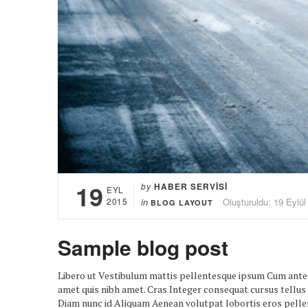
19
by
HABER SERVISI
EYL
2015
in
Oluşturuldu: 19 Eylül
BLOG LAYOUT
Sample blog post
Libero ut Vestibulum mattis pellentesque ipsum Cum ante lo
amet quis nibh amet. Cras Integer consequat cursus tellus
Diam nunc id Aliquam Aenean volutpat lobortis eros pellen