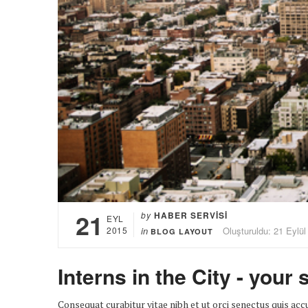
21
by
HABER SERVISI
EYL
2015
in
Oluşturuldu: 21 Eylül
BLOG LAYOUT
Interns in the City - your 
Consequat curabitur vitae nibh et ut orci senectus quis a