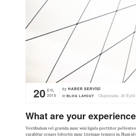
20
by
HABER SERVISI
EYL
2015
in
Oluşturuldu: 20 Eylül
BLOG LAYOUT
What are your experience
Vestibulum vel gravida nunc wisi ligula porttitor pellente
curabitur ornare lobortis nunc tristique tempor in. Nam i