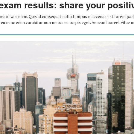
 exam results: share your positi
s id wisi enim. Quis id consequat nulla tempus maecenas est lorem part
am eu nunc enim curabitur non metus eu turpis eget. Aenean laoreet vitae 