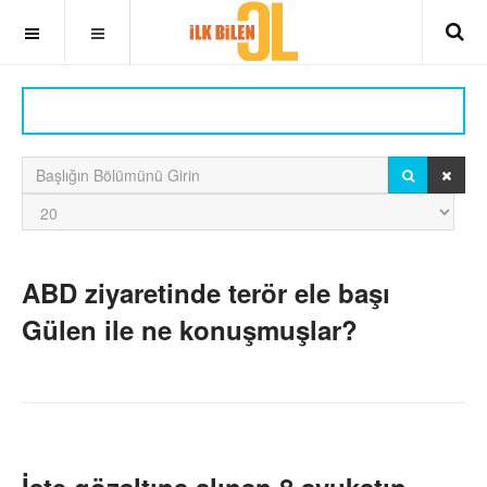
OFF CANVAS
ARAMA
TEMI
Başlığın Bölümünü Girin
Göster
#
ABD ziyaretinde terör ele başı
Gülen ile ne konuşmuşlar?