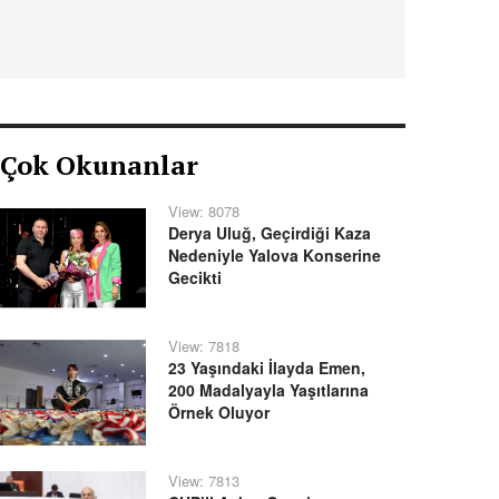
Çok Okunanlar
View: 8078
Derya Uluğ, Geçirdiği Kaza
Nedeniyle Yalova Konserine
Gecikti
View: 7818
23 Yaşındaki İlayda Emen,
200 Madalyayla Yaşıtlarına
Örnek Oluyor
View: 7813