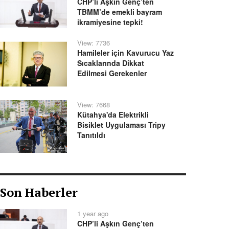
CHP’li Aşkın Genç’ten
TBMM’de emekli bayram
ikramiyesine tepki!
View: 7736
Hamileler için Kavurucu Yaz
Sıcaklarında Dikkat
Edilmesi Gerekenler
View: 7668
Kütahya'da Elektrikli
Bisiklet Uygulaması Tripy
Tanıtıldı
Son Haberler
1 year ago
CHP’li Aşkın Genç’ten