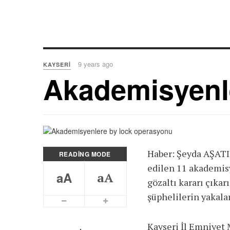
9 years ago
KAYSERI
Akademisyenl
Haber: Şeyda AŞATIR
READING MODE
edilen 11 akademisy
aA
aA
gözaltı kararı çıkarı
şüphelilerin yakala
Smaller Font
Bigger Font
Kayseri İl Emniyet