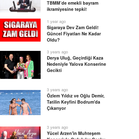
TBMM’de emekli bayram
ikramiyesine tepki!
1 year ago
Sigaraya Dev Zam Geldi!
Güncel Fiyatları Ne Kadar
Oldu?
3 years ago
Derya Uluğ, Geçirdiği Kaza
Nedeniyle Yalova Konserine
Gecikti
3 years ago
Özlem Yıldız ve Oğlu Demir,
Tatilin Keyfini Bodrum'da
Çıkarıyor
3 years ago
Yücel Arzen'in Muhteşem