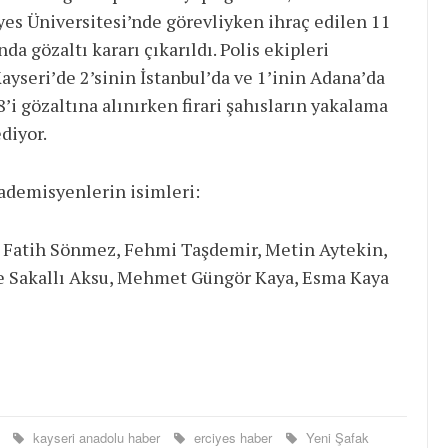
yes Üniversitesi’nde görevliyken ihraç edilen 11
 gözaltı kararı çıkarıldı. Polis ekipleri
ayseri’de 2’sinin İstanbul’da ve 1’inin Adana’da
8’i gözaltına alınırken firari şahısların yakalama
diyor.
ademisyenlerin isimleri:
 Fatih Sönmez, Fehmi Taşdemir, Metin Aytekin,
ne Sakallı Aksu, Mehmet Güngör Kaya, Esma Kaya
r
kayseri anadolu haber
erciyes haber
Yeni Şafak