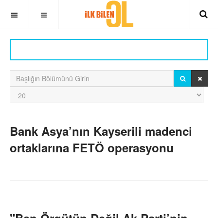
OFF CANVAS
ARAMA
TEMI
Başlığın Bölümünü Girin
Göster
#
Bank Asya’nın Kayserili madenci
ortaklarına FETÖ operasyonu