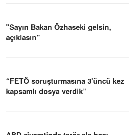
"Sayın Bakan Özhaseki gelsin,
açıklasın"
“FETÖ soruşturmasına 3'üncü kez
kapsamlı dosya verdik”
ABD ziyaretinde terör ele başı