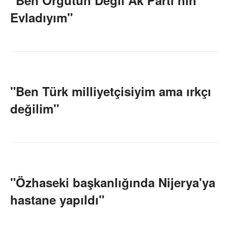
"Ben Örgütün Değil Ak Parti’nin
Evladıyım"
"Ben Türk milliyetçisiyim ama ırkçı
değilim"
"Özhaseki başkanlığında Nijerya'ya
hastane yapıldı"